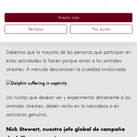
engañan pensando que los delfines y las experiencias son
libres de crueldad, educativas y buenas para los esfuerzos
Aceptar todo
de conservación.
Rechazar
No, ajustar
Pero esto no podría estar más lejos de la verdad.
Sabemos que la mayoría de las personas que participan en
estas actividades lo hacen porque aman a los animales
silvestres. A menudo desconocen la crueldad involucrada.
Los turistas que desean ver y experimentar éticamente a los
animales silvestres, deben verlos en la naturaleza o en
santuarios genuinos.
Nick Stewart, nuestro jefe global de campaña