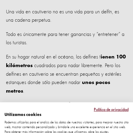
Una vida en cautiverio no es una vida para un delfín, es
una cadena perpetua.
Todo es únicamente para tener ganancias y “entretener” a
los turistas.
En su hogar natural en el océano, los delfines t
ienen 100
cuadrados para nadar libremente. Pero los
kilómetros
delfines en cautiverio se encuentran pequeños y estériles
estanques donde sólo pueden nadar
unos pocos
.
metros
Crueldad extrema disfrazada de inocente
Política de privacidad
diversión familiar
Utilizamos cookies
Podemos utilizarlas para el análisis de los datos de nuestros visitantes, para mejorar nuestro sitio
web, mostrar contenido personalizado y brindarle una excelente experiencia en el sitio web.
Cada año,
se
millones de amantes de animales
Para obtener más información sobre las cookies que utilizamos, abre los ajustes.