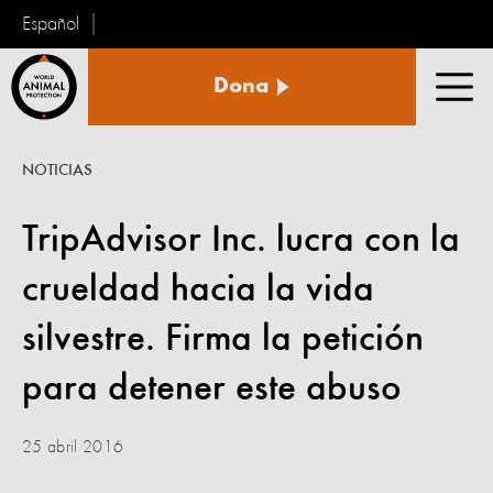
Español
Protección
Dona
Animal
Men
Mundial
NOTICIAS
TripAdvisor Inc. lucra con la
crueldad hacia la vida
silvestre. Firma la petición
para detener este abuso
25 abril 2016