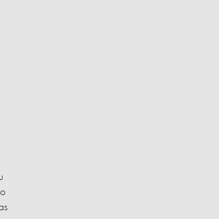
u
vo
as