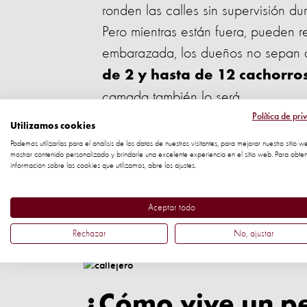
ronden las calles sin supervisión dur
Pero mientras están fuera, pueden 
embarazada, los dueños no sepan 
de 2 y hasta de 12 cachorro
camada también lo será.
Política de pri
Utilizamos cookies
Compras impulsivas.
Un cac
Podemos utilizarlas para el análisis de los datos de nuestros visitantes, para mejorar nuestro sitio w
, y no todas las personas tom
años
mostrar contenido personalizado y brindarle una excelente experiencia en el sitio web. Para obte
información sobre las cookies que utilizamos, abre los ajustes.
más.
Aceptar todo
Muchos perros termin
Abandono.
o envejecieron, y sus dueños ya no
Rechazar
No, ajustar
¿Cómo vive un per