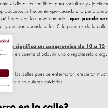
ante el día estos son libres para socializar y ejercitars
reproducirse. Es frecuente que cuando una perra qued
qué hacer con la nueva camada –
que puede ser
– y decidan abandonarlos. Si la perra es de la calle,
s
vacidad
horro significa un compromiso de 10 a 15
eb,
an esto en cuenta al adquirir uno o regalárselo a algu
ner más
an en las calles pues se enfermaron, crecieron much
 pueden o no quieren cuidarlos.
ro en la calle?