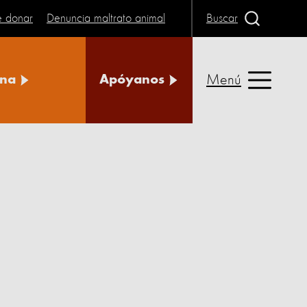
e donar
Denuncia maltrato animal
Buscar
Menú
na
Apóyanos