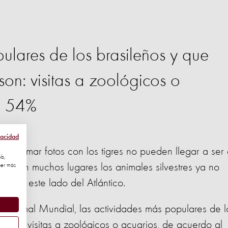
ulares de los brasileños y que
son: visitas a zoológicos o
l 54%
vacidad
e ó tomar fotos con los tigres no pueden llegar a ser 
eb,
rte en muchos lugares los animales silvestres ya no
ner más
ento en este lado del Atlántico.
n Animal Mundial, las actividades más populares de l
s son: visitas a zoológicos o acuarios, de acuerdo al