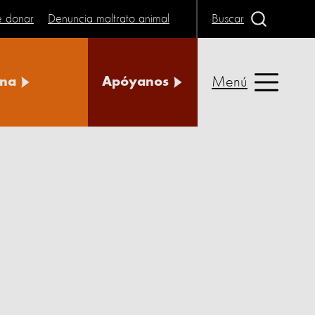
e donar
Denuncia maltrato animal
Buscar
Menú
na
Apóyanos