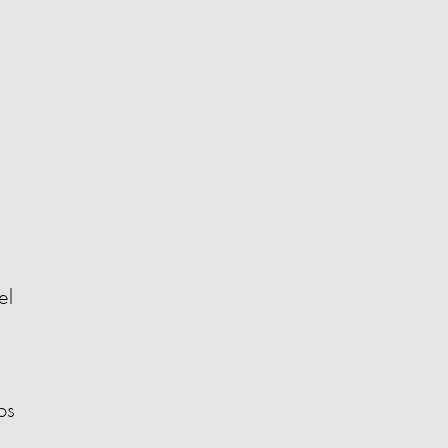
el
os