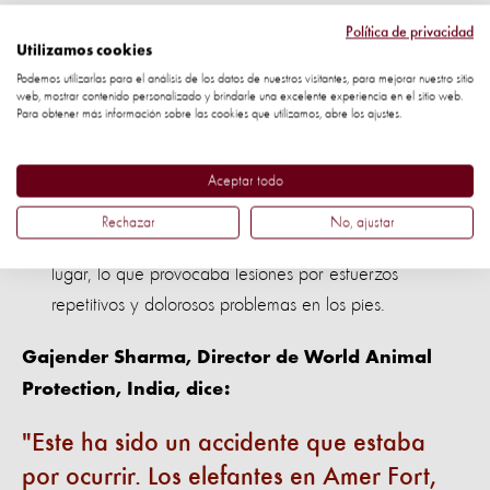
jóvenes y hacerlos sumisos.
Política de privacidad
Utilizamos cookies
Obligados a cargar el peso de los turistas durante
Podemos utilizarlas para el análisis de los datos de nuestros visitantes, para mejorar nuestro sitio
muchas horas cada día, provocándoles lesiones
web, mostrar contenido personalizado y brindarle una excelente experiencia en el sitio web.
Para obtener más información sobre las cookies que utilizamos, abre los ajustes.
cutáneas y musculares.
Controlados con crueles garfios que causan heridas
Aceptar todo
dolorosas y cicatrices. Cuando no están trabajando
Rechazar
No, ajustar
cargando turistas, están encadenados en el mismo
lugar, lo que provocaba lesiones por esfuerzos
repetitivos y dolorosos problemas en los pies.
Gajender Sharma, Director de World Animal
Protection, India, dice:
Este ha sido un accidente que estaba
por ocurrir. Los elefantes en Amer Fort,