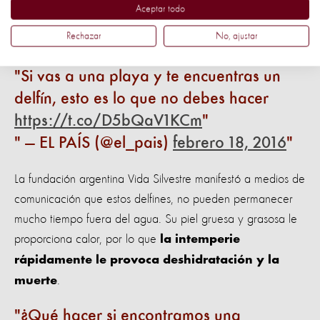
dos personas. Esta pudo haber sido una historia exitosa de
Aceptar todo
rescate, pero terminó en la innecesaria muerte de un delfín,
Rechazar
No, ajustar
todo para un selfie.
Si vas a una playa y te encuentras un
delfín, esto es lo que no debes hacer
https://t.co/D5bQaV1KCm
— EL PAÍS (@el_pais)
febrero 18, 2016
La fundación argentina Vida Silvestre manifestó a medios de
comunicación que estos delfines, no pueden permanecer
mucho tiempo fuera del agua. Su piel gruesa y grasosa le
proporciona calor, por lo que
la intemperie
rápidamente le provoca deshidratación y la
.
muerte
¿Qué hacer si encontramos una