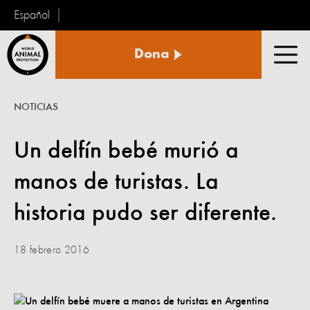
Español
Protección
Dona
Animal
Men
Mundial
NOTICIAS
Un delfín bebé murió a
manos de turistas. La
historia pudo ser diferente.
18 febrero 2016