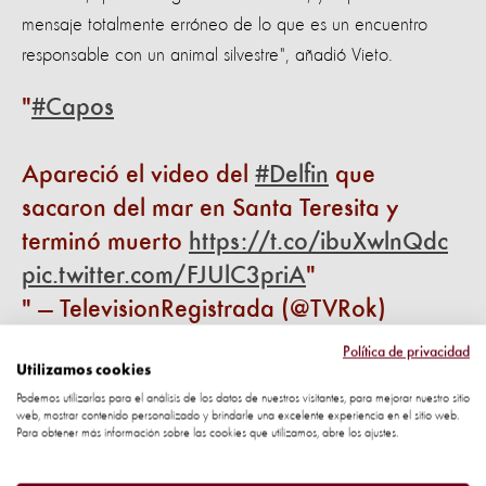
mensaje totalmente erróneo de lo que es un encuentro
responsable con un animal silvestre", añadió Vieto.
#Capos
Apareció el video del
#Delfin
que
sacaron del mar en Santa Teresita y
terminó muerto
https://t.co/ibuXwlnQdc
pic.twitter.com/FJUlC3priA
— TelevisionRegistrada (@TVRok)
febrero 18, 2016
Política de privacidad
Utilizamos cookies
El encontrar un delfín bebé en la orilla de la playa suele
Podemos utilizarlas para el análisis de los datos de nuestros visitantes, para mejorar nuestro sitio
web, mostrar contenido personalizado y brindarle una excelente experiencia en el sitio web.
significar que su madre murió. Regresarlo al océano es lo
Para obtener más información sobre las cookies que utilizamos, abre los ajustes.
correcto, y puede hacerse con ayuda profesional y entre