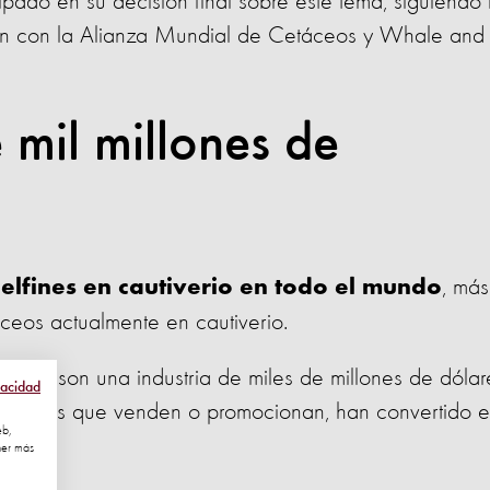
pado en su decisión final sobre este tema, siguiendo 
ón con la Alianza Mundial de Cetáceos y Whale and
 mil millones de
, más
elfines en cautiverio en todo el mundo
áceos actualmente en cautiverio.
imiento son una industria de miles de millones de dólar
vacidad
talaciones que venden o promocionan, han convertido e
eb,
tivo.
ner más