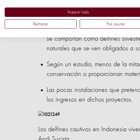
Esta industria se basa en mitos y desin
los consumidores:
Aceptar todo
Rechazar
No, ajustar
Las atracciones con delfines se pro
se comportan como delfines silves
naturales que se ven obligados a so
Según un estudio, menos de la mitad
conservación o proporcionan materi
Las pocas instalaciones que preten
los ingresos en dichos proyectos.
Los delfines cautivos en Indonesia viv
Andi Sucirta.