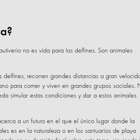
ta?
utiverio no es vida para los delfines. Son animales
s delfines, recorren grandes distancias a gran velocid
no para comer y viven en grandes grupos sociales.
ueda simular estas condiciones y dar a estos animales
cerca a un futuro en el que el único lugar donde la
les es en la naturaleza o en los santuarios de playa