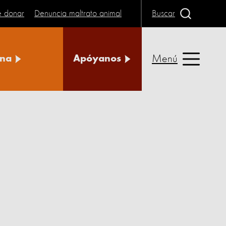
e donar
Denuncia maltrato animal
Buscar
Menú
na
Apóyanos