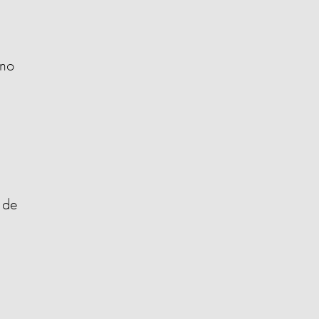
e
 no
 de