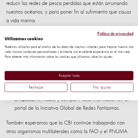
reducir las redes de pesca perdidas que están arruinando
nuestros océanos, y para poner fin al sufrimiento que causa
a vida marina.
Política de privacidad
Estamos pidiendo a la CBI trabajar en colaboración más
Utilizamos cookies
estrecha con nuestra iniciativa y comprometerse a:
Podemos utilizarlas para el análisis de los datos de nuestros visitantes, para mejorar nuestro sitio
web, mostrar contenido personalizado y brindarle una excelente experiencia en el sitio web.
Para obtener más información sobre las cookies que utilizamos, abre los ajustes.
Abordar el problema de la basura marina y acabar
con el problema de las redes fantasmas que afecta a
los mamíferos marinos.
Aceptar todo
Rechazar
No, ajustar
Recolectar datos estandarizados sobre las ballenas
atrapadas en redes y compartir esta información en el
portal de la Iniciativa Global de Redes Fantasmas.
También esperamos que la CBI continúe trabajando con
otros organismos multilaterales como la FAO y el PNUMA