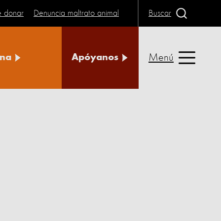
e donar
Denuncia maltrato animal
Buscar
Menú
na
Apóyanos