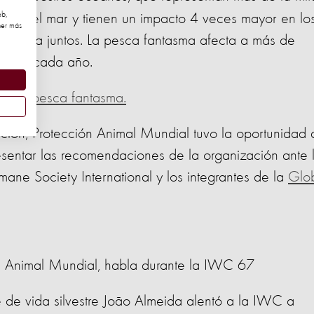
eb,
os en el mar y tienen un impacto 4 veces mayor en lo
ner más
a marina juntos. La pesca fantasma afecta a más de
rtugas cada año.
ra la pesca fantasma.
ción, Protección Animal Mundial tuvo la oportunidad 
sentar las recomendaciones de la organización ante 
mane Society International y los integrantes de la
Glo
ón Animal Mundial, habla durante la IWC 67
te de vida silvestre João Almeida alentó a la IWC a