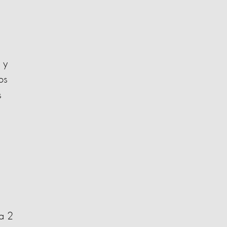
 y
os
s
da 2