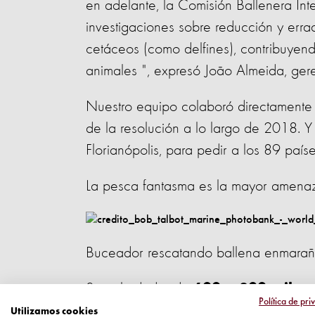
en adelante, la Comisión Ballenera Int
investigaciones sobre reducción y err
cetáceos (como delfines), contribuyen
animales ", expresó João Almeida, gere
Nuestro equipo colaboró ​​directament
de la resolución a lo largo de 2018. 
Florianópolis, para pedir a los 89 paí
La pesca fantasma es la mayor amenaz
Buceador rescatando ballena enmarañ
Son alrededor de
600 a 800 mil t
Política de pri
o perdidos cada año
abandonados
Utilizamos cookies