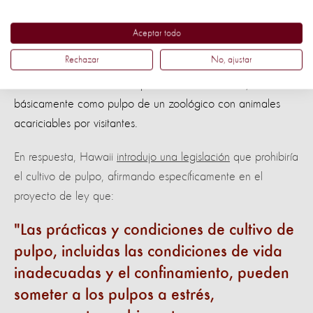
en Hawai fue cerrada después de que la División de
Recursos Acuáticos del estado recibiera quejas de que la
Aceptar todo
granja estaba capturando pulpos ilegalmente de las aguas
Rechazar
No, ajustar
locales, realizando experimentos de reproducción y
manteniéndolos en un tanque de contacto estéril,
básicamente como pulpo de un zoológico con animales
acariciables por visitantes.
En respuesta, Hawaii
introdujo una legislación
que prohibiría
el cultivo de pulpo, afirmando específicamente en el
proyecto de ley que:
Las prácticas y condiciones de cultivo de
pulpo, incluidas las condiciones de vida
inadecuadas y el confinamiento, pueden
someter a los pulpos a estrés,