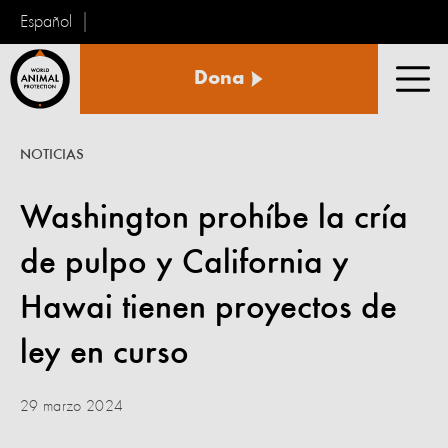
Español
Protección
Dona
Animal
Men
Mundial
NOTICIAS
Washington prohíbe la cría
de pulpo y California y
Hawai tienen proyectos de
ley en curso
29 marzo 2024