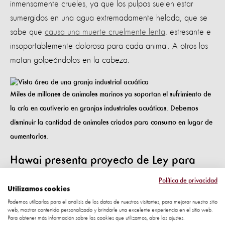
inmensamente crueles, ya que los pulpos suelen estar
sumergidos en una agua extremadamente helada, que se
sabe que
causa una muerte cruelmente lenta
, estresante e
insoportablemente dolorosa para cada animal. A otros los
matan golpeándolos en la cabeza.
Miles de millones de animales marinos ya soportan el sufrimiento de
la cría en cautiverio en granjas industriales acuáticas. Debemos
disminuir la cantidad de animales criados para consumo en lugar de
aumentarlos.
Hawai presenta proyecto de Ley para
prohibir la cría de pulpos
Política de privacidad
Utilizamos cookies
No existe una forma humana de criar animales de forma
Podemos utilizarlas para el análisis de los datos de nuestros visitantes, para mejorar nuestro sitio
web, mostrar contenido personalizado y brindarle una excelente experiencia en el sitio web.
intensiva, incluido el pulpo. De hecho, una granja de pulpos
Para obtener más información sobre las cookies que utilizamos, abre los ajustes.