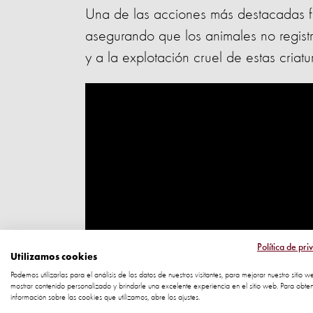
Una de las acciones más destacadas fu
asegurando que los animales no registr
y a la explotación cruel de estas criat
Política de pri
Utilizamos cookies
Podemos utilizarlas para el análisis de los datos de nuestros visitantes, para mejorar nuestro sitio w
mostrar contenido personalizado y brindarle una excelente experiencia en el sitio web. Para obte
información sobre las cookies que utilizamos, abre los ajustes.