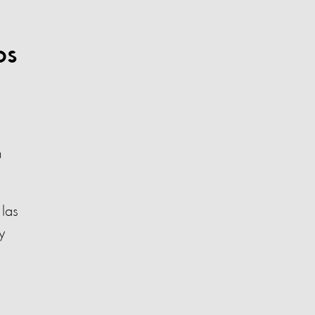
os
n
las
y