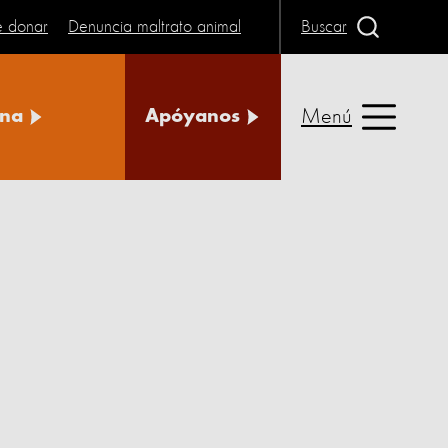
e donar
Denuncia maltrato animal
Buscar
Menú
na
Apóyanos