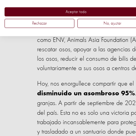
Esfuerzos colectivos 
Aceptar todo
Rechazar
No, ajustar
Nuestros esfuerzos se han visto comp
como ENV, Animals Asia Foundation (A
rescatar osos, apoyar a las agencias d
los osos, reducir el consumo de bilis de
voluntariamente a sus osos a centros d
Hoy, nos enorgullece compartir que el
disminuido un asombroso 95%
granjas. A partir de septiembre de 202
del país. Esta no es solo una victoria 
trabajado incansablemente para prote
y trasladado a un santuario donde pueda