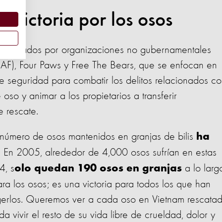
y victoria por los osos
lementados por organizaciones no gubernamentales
AF), Four Paws y Free The Bears, que se enfocan en
e seguridad para combatir los delitos relacionados c
 oso y animar a los propietarios a transferir
e rescate.
 número de osos mantenidos en granjas de bilis
ha
. En 2005, alrededor de 4,000 osos sufrían en estas
4, s
a lo larg
olo quedan 190 osos en granjas
para los osos; es una victoria para todos los que han
gerlos. Queremos ver a cada oso en Vietnam rescata
 vivir el resto de su vida libre de crueldad, dolor y