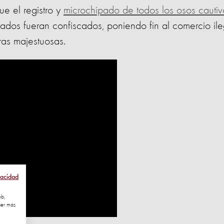
e el registro y
microchipado de todos los osos cautiv
ados fueran confiscados, poniendo fin al comercio ile
uras majestuosas.
vacidad
eb,
ner más