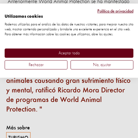
Anteriormente World Animal Protection se ha manifestado
en contra del uso de animales en espectáculos. Como
Política de privacidad
Utilizamos cookies
cuando se opuso a la actividad de encierro de toros estilo
Podemos utilizarlas para el análisis de los datos de nuestros visitantes, para mejorar nuestro sitio
Pamplona que se quería realizar en Costa Rica o cuando
web, mostrar contenido personalizado y brindarle una excelente experiencia en el sitio web.
Para obtener más información sobre las cookies que utilizamos, abre los ajustes.
movilizó al público recogiendo firmas para la aprobación
de la reforma de ley que eliminará las corridas de toros en
la capital mexicana.
Aceptar todo
Rechazar
No, ajustar
“En estos eventos se perturban a los
animales causando gran sufrimiento físico
y mental, ratificó Ricardo Mora Director
de programas de World Animal
Protection.
Más sobre
TURISMO