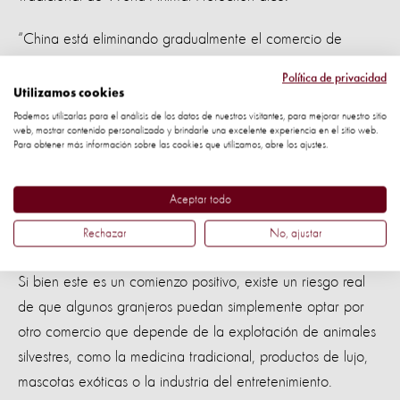
“China está eliminando gradualmente el comercio de
animales silvestres para el consumo en respuesta a la
Política de privacidad
pandemia actual, que los expertos creen que comenzó en
Utilizamos cookies
un mercado que vendía animales silvestres. Este es un
Podemos utilizarlas para el análisis de los datos de nuestros visitantes, para mejorar nuestro sitio
web, mostrar contenido personalizado y brindarle una excelente experiencia en el sitio web.
primer paso encomiable en el largo camino por recorrer, lo
Para obtener más información sobre las cookies que utilizamos, abre los ajustes.
que significará un futuro más seguro para la salud humana
y menos sufrimiento para los animales.
Aceptar todo
“Para comenzar este viaje, el gobierno está ofreciendo una
Rechazar
No, ajustar
compensación financiera a los agricultores de vida silvestre.
Si bien este es un comienzo positivo, existe un riesgo real
de que algunos granjeros puedan simplemente optar por
otro comercio que depende de la explotación de animales
silvestres, como la medicina tradicional, productos de lujo,
mascotas exóticas o la industria del entretenimiento.