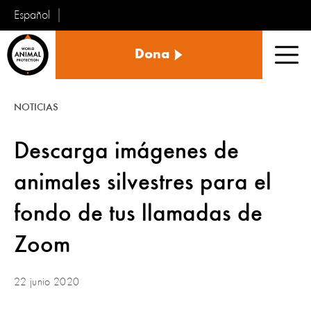
Español
Protección
Dona
Animal
Men
Mundial
NOTICIAS
Descarga imágenes de
animales silvestres para el
fondo de tus llamadas de
Zoom
22 junio 2020