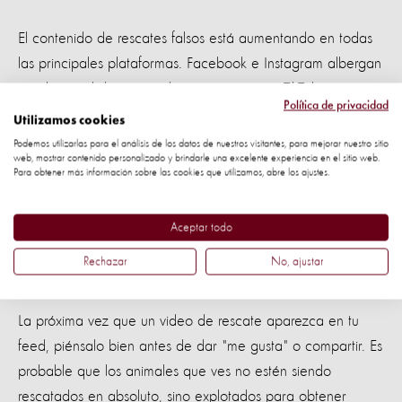
El contenido de rescates falsos está aumentando en todas
las principales plataformas. Facebook e Instagram albergan
casi la mitad de estos videos, mientras que TikTok y
Política de privacidad
YouTube no se quedan atrás.
Utilizamos cookies
Podemos utilizarlas para el análisis de los datos de nuestros visitantes, para mejorar nuestro sitio
Los videos más comunes involucran gatos (42%), seguidos
web, mostrar contenido personalizado y brindarle una excelente experiencia en el sitio web.
Para obtener más información sobre las cookies que utilizamos, abre los ajustes.
de primates, perros, serpientes y tortugas, en escenarios
tan dramáticos como ser enterrados vivos o casi atacados
Aceptar todo
por depredadores.
Rechazar
No, ajustar
Piénsalo dos veces antes de interactuar
La próxima vez que un video de rescate aparezca en tu
feed, piénsalo bien antes de dar "me gusta" o compartir. Es
probable que los animales que ves no estén siendo
rescatados en absoluto, sino explotados para obtener