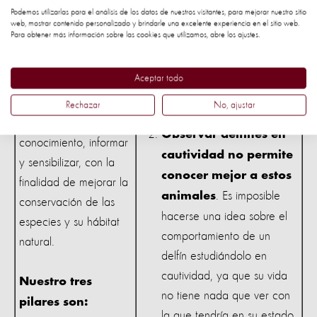
aumentar su población
Podemos utilizarlas para el análisis de los datos de nuestros visitantes, para mejorar nuestro sitio
cautiva para sus
web, mostrar contenido personalizado y brindarle una excelente experiencia en el sitio web.
Para obtener más información sobre las cookies que utilizamos, abre los ajustes.
espectáculos, no para
aumentar las poblaciones
Aceptar todo
de cetáceos en libertad en
su hábitat natural.
Nuestro compromiso
Rechazar
No, ajustar
social es aportar nuevo
Observar delfines en
conocimiento, informar
cautividad no permite
y sensibilizar, con la
conocer mejor a estos
finalidad de mejorar la
. Es imposible
animales
conservación de las
hacerse una idea sobre el
especies y su hábitat
comportamiento de un
natural.
delfín estudiándolo en
cautividad, ya que su vida
Nuestro tres
no tiene nada que ver con
pilares son:
la que tendría en su estado