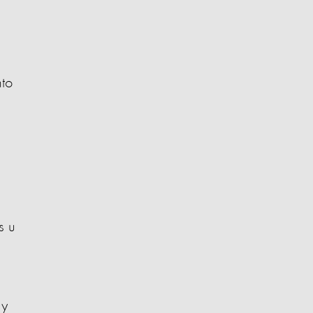
to
s u
 y