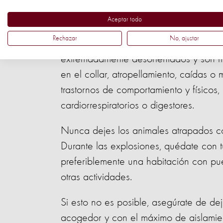
Aceptar todo
La audición de los perros y gatos es m
Rechazar
No, ajustar
artificiales pueden ser una experienci
extremadamente desorientados y son 
en el collar, atropellamiento, caídas 
trastornos de comportamiento y físicos, 
cardiorrespiratorios o digestores.
Nunca dejes los animales atrapados con
Durante las explosiones, quédate con t
preferiblemente una habitación con pue
otras actividades.
Si esto no es posible, asegúrate de de
acogedor y con el máximo de aislamie