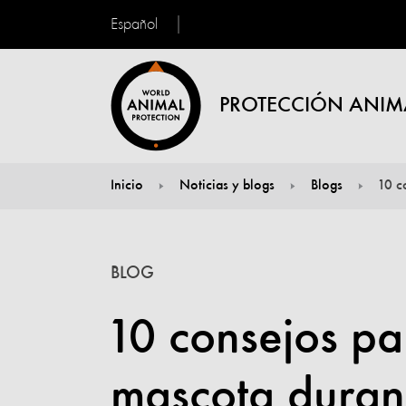
Español
PROTECCIÓN ANIM
Inicio
Noticias y blogs
Blogs
10 c
You are here:
BLOG
10 consejos pa
mascota durante