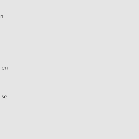
s
en
e en
s
 se