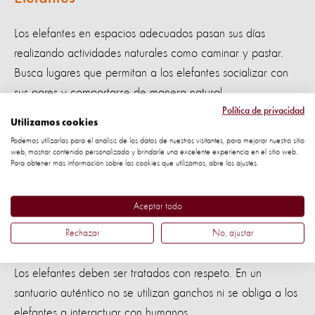
Los elefantes en espacios adecuados pasan sus días
realizando actividades naturales como caminar y pastar.
Busca lugares que permitan a los elefantes socializar con
sus pares y comportarse de manera natural.
Política de privacidad
Utilizamos cookies
4. Los Elefantes Bebés No Deben Ser
Podemos utilizarlas para el análisis de los datos de nuestros visitantes, para mejorar nuestro sitio
Atracciones
web, mostrar contenido personalizado y brindarle una excelente experiencia en el sitio web.
Para obtener más información sobre las cookies que utilizamos, abre los ajustes.
Los verdaderos santuarios no exhiben elefantes jóvenes
como atracción, ya que no practican la cría en cautividad.
Aceptar todo
Rechazar
No, ajustar
5. Trato con Respeto y Amabilidad
Los elefantes deben ser tratados con respeto. En un
santuario auténtico no se utilizan ganchos ni se obliga a los
elefantes a interactuar con humanos.