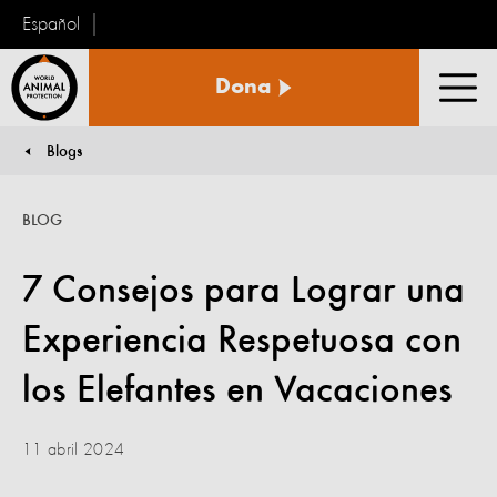
Español
Protección
Dona
Animal
Men
Mundial
Blogs
You are here:
BLOG
7 Consejos para Lograr una
Experiencia Respetuosa con
los Elefantes en Vacaciones
11 abril 2024