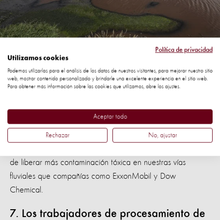
Política de privacidad
Utilizamos cookies
La ganadería industrial está destruyendo nuestro planeta
Podemos utilizarlas para el análisis de los datos de nuestros visitantes, para mejorar nuestro sitio
web, mostrar contenido personalizado y brindarle una excelente experiencia en el sitio web.
Para obtener más información sobre las cookies que utilizamos, abre los ajustes.
6. La cría intensiva de pollos está
destruyendo nuestro planeta
Aceptar todo
Un informe de Environment America
encontró que Tyson, el
Rechazar
No, ajustar
productor avícola más grande del mundo, es responsable
de liberar más contaminación tóxica en nuestras vías
fluviales que compañías como ExxonMobil y Dow
Chemical.
7. Los trabajadores de procesamiento de