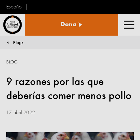
Español
Protección
Dona
Animal
Men
Mundial
Blogs
You are here:
BLOG
9 razones por las que
deberías comer menos pollo
17 abril 2022