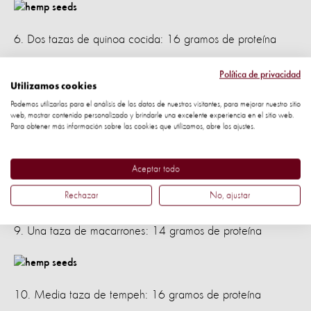
6. Dos tazas de quinoa cocida: 16 gramos de proteína
Política de privacidad
Utilizamos cookies
7. Media taza de seitán: 25 gramos de proteína
Podemos utilizarlas para el análisis de los datos de nuestros visitantes, para mejorar nuestro sitio
web, mostrar contenido personalizado y brindarle una excelente experiencia en el sitio web.
Para obtener más información sobre las cookies que utilizamos, abre los ajustes.
8. Media taza de almendras: 15 gramos de proteína
Aceptar todo
Rechazar
No, ajustar
9. Una taza de macarrones: 14 gramos de proteína
10. Media taza de tempeh: 16 gramos de proteína