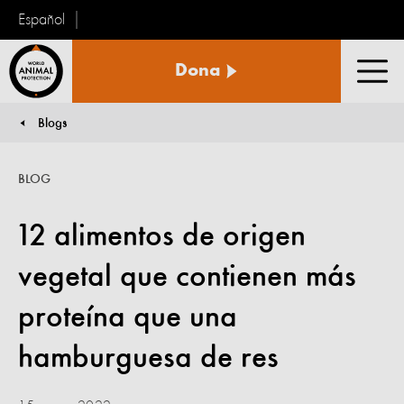
Español
Protección
Dona
Animal
Men
Mundial
Blogs
You are here:
BLOG
12 alimentos de origen
vegetal que contienen más
proteína que una
hamburguesa de res