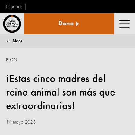
Español
Protección
Dona
Animal
Men
Mundial
Blogs
You are here:
BLOG
¡Estas cinco madres del
reino animal son más que
extraordinarias!
14 mayo 2023