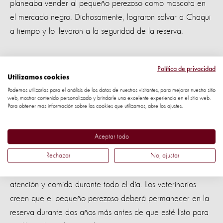
planeaba vender al pequeño perezoso como mascota en
el mercado negro. Dichosamente, lograron salvar a Chaqui
a tiempo y lo llevaron a la seguridad de la reserva.
Política de privacidad
Utilizamos cookies
Podemos utilizarlas para el análisis de los datos de nuestros visitantes, para mejorar nuestro sitio
web, mostrar contenido personalizado y brindarle una excelente experiencia en el sitio web.
Para obtener más información sobre las cookies que utilizamos, abre los ajustes.
Cuando llegó a la reserva, Chaqui recibió una revisión de
su estado de salud, que mostraba que tenía problemas
Aceptar todo
estomacales y que estaba gravemente desnutrido. A pesar
del duro comiezo de su vida, Chaqui parece acostumbrarse
Rechazar
No, ajustar
a su nueva vida en la reserva. Al ser tan joven, recibe
atención y comida durante todo el día. Los veterinarios
creen que el pequeño perezoso deberá permanecer en la
reserva durante dos años más antes de que esté listo para