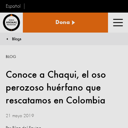
Español
Protección
Dona
Animal
Men
Mundial
Blogs
You are here:
BLOG
Conoce a Chaqui, el oso
perozoso huérfano que
rescatamos en Colombia
21 mayo 2019