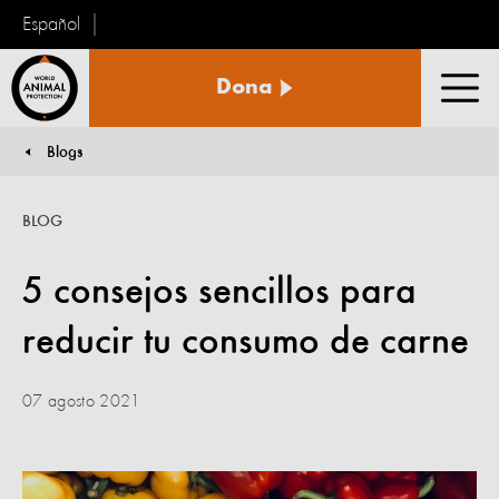
Español
Protección
Dona
Animal
Men
Mundial
Blogs
You are here:
BLOG
5 consejos sencillos para
reducir tu consumo de carne
07 agosto 2021