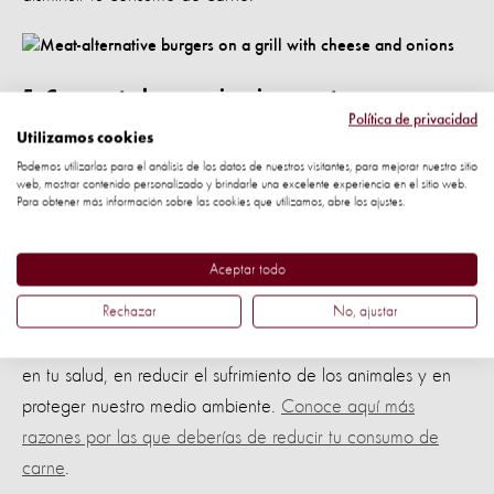
5. Comparte la experiencia con otras personas
Política de privacidad
Utilizamos cookies
Probar algo nuevo a veces es más sencillo en compañía.
Podemos utilizarlas para el análisis de los datos de nuestros visitantes, para mejorar nuestro sitio
Prueba reducir tu consumo de carne con amigos, tu pareja,
web, mostrar contenido personalizado y brindarle una excelente experiencia en el sitio web.
Para obtener más información sobre las cookies que utilizamos, abre los ajustes.
familia… Pueden probar nuevas recetas o restaurantes,
inclusive intercambiar consejos y recomendaciones.
Aceptar todo
Rechazar
No, ajustar
Reducir tu consumo de carne tendrá un gran efecto positivo
en tu salud, en reducir el sufrimiento de los animales y en
proteger nuestro medio ambiente.
Conoce aquí más
razones por las que deberías de reducir tu consumo de
carne
.