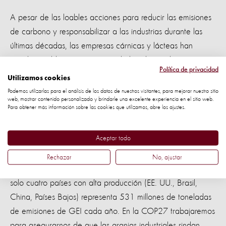
A pesar de las loables acciones para reducir las emisiones
de carbono y responsabilizar a las industrias durante las
últimas décadas, las empresas cárnicas y lácteas han
estado notablemente ausentes de los planes climáticos
Política de privacidad
globales y nacionales de los países. Pero la carne y los
Utilizamos cookies
productos lácteos provenientes de sistemas de producción
Podemos utilizarlas para el análisis de los datos de nuestros visitantes, para mejorar nuestro sitio
web, mostrar contenido personalizado y brindarle una excelente experiencia en el sitio web.
intensiva, conocidos como granjas industriales,
son
Para obtener más información sobre las cookies que utilizamos, abre los ajustes.
importantes culpables del cambio climático
y fuentes de
gases de efecto invernadero (GEI).
Aceptar todo
Investigaciones recientes de World Animal Protection
Rechazar
No, ajustar
demostraron cómo la cría intensiva de pollos y cerdos en
solo cuatro países con alta producción (EE. UU., Brasil,
China, Países Bajos) representa 531 millones de toneladas
de emisiones de GEI cada año. En la COP27 trabajaremos
para asegurarnos de que las granjas industriales rindan