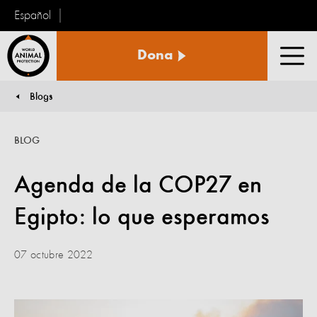
Español
Protección
Dona
Animal
Men
Mundial
Blogs
You are here:
BLOG
Agenda de la COP27 en
Egipto: lo que esperamos
07 octubre 2022