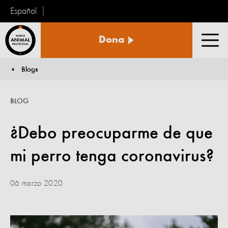
Español
Protección
Dona
Animal
Men
Mundial
Blogs
You are here:
BLOG
¿Debo preocuparme de que
mi perro tenga coronavirus?
06 marzo 2020