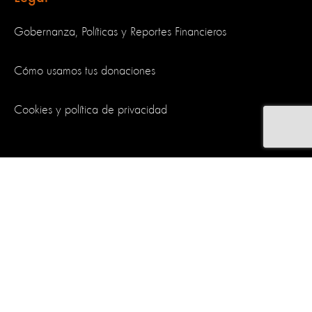
Gobernanza, Políticas y Reportes Financieros
Cómo usamos tus donaciones
Cookies y política de privacidad
Síguenos
World Animal Protection es una organización benéfica y registrada
en Inglaterra y Gales. Matrícula de empresa 4029540.
Matrícula de
organización benéfica 1081849
.