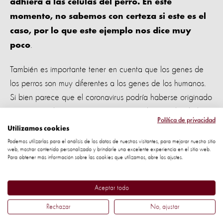
adhiera a las células del perro. En este
momento, no sabemos con certeza si este es el
caso, por lo que este ejemplo nos dice muy
.
poco
También es importante tener en cuenta que los genes de
los perros son muy diferentes a los genes de los humanos.
Si bien parece que el coronavirus podría haberse originado
en un murciélago, es un misterio cómo el virus saltó de los
Política de privacidad
murciélagos a los humanos, y si había otro animal en el
Utilizamos cookies
medio, cerrando esta brecha.
Podemos utilizarlas para el análisis de los datos de nuestros visitantes, para mejorar nuestro sitio
web, mostrar contenido personalizado y brindarle una excelente experiencia en el sitio web.
Para obtener más información sobre las cookies que utilizamos, abre los ajustes.
Incluso si este caso demostrara que el virus puede saltar a
los perros, todavía no sabemos lo suficiente sobre su
Aceptar todo
posible transmisión a otros perros, animales o incluso a los
humanos nuevamente. Tomemos en consideración el
Rechazar
No, ajustar
distemper canino, el parvovirus y la enfermedad del gusano