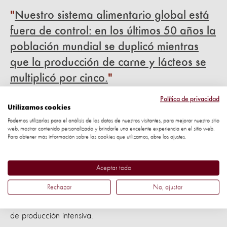
Nuestro sistema alimentario global está
fuera de control: en los últimos 50 años la
población mundial se duplicó mientras
que la producción de carne y lácteos se
multiplicó por cinco.
Política de privacidad
11. Los cerdos domésticos comparten muchas de las
Utilizamos cookies
características del jabalí: ambos son
altamente
Podemos utilizarlas para el análisis de los datos de nuestros visitantes, para mejorar nuestro sitio
web, mostrar contenido personalizado y brindarle una excelente experiencia en el sitio web.
sociables, forman grupos matriarcales, y aman
Para obtener más información sobre las cookies que utilizamos, abre los ajustes.
para regular su temperatura.
los baños de barro
Aceptar todo
12. En libertad, los jabalíes viven en espacios ideales para
jugar, rebuscar por comida y andar en grupos.
Esta no es
Rechazar
No, ajustar
en sistemas
la realidad de los cerdos domésticos
de producción intensiva.