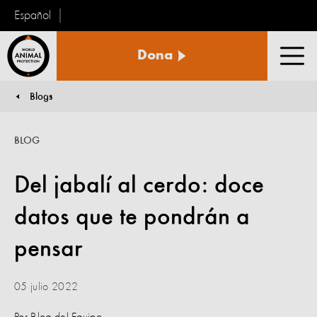
Español
Protección
Dona
Animal
Men
Mundial
Blogs
You are here:
BLOG
Del jabalí al cerdo: doce
datos que te pondrán a
pensar
05 julio 2022