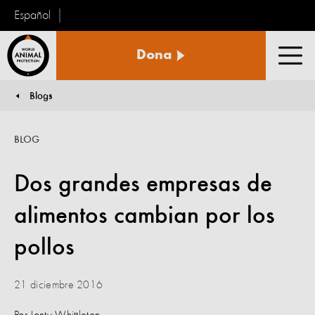
Español
Protección
Dona
Animal
Men
Mundial
Blogs
You are here:
BLOG
Dos grandes empresas de
alimentos cambian por los
pollos
21 diciembre 2016