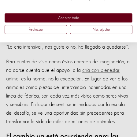
control?
Aceptar todo
El aumento de la ganadería industrial ha sido visto por
algunos como una fuerza imparable; En 1964, el
Rechazar
No, ajustar
corresponsal agrícola de The Guardian, Stanley Baker, dijo:
"La cría intensiva , nos guste o no, ha llegado a quedarse".
Pero puntos de vista como éstos carecen de imaginación, al
no darse cuenta que el apoyo a la
cría con bienestar
animal
es la norma, no la excepción. En lugar de ver a los
animales como piezas de intercambio inanimadas en una
línea de fábrica, son cada vez más vistos como seres vivos
y sensibles. En lugar de sentirse intimidados por la escala
del desafío, se ve una oportunidad sin precedentes para
transformar la vida de miles de millones de animales.
El cambio ya está ocurriendo para las