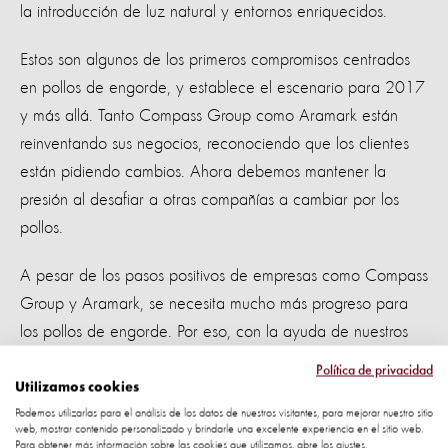
la introducción de luz natural y entornos enriquecidos.
Estos son algunos de los primeros compromisos centrados
en pollos de engorde, y establece el escenario para 2017
y más allá. Tanto Compass Group como Aramark están
reinventando sus negocios, reconociendo que los clientes
están pidiendo cambios. Ahora debemos mantener la
presión al desafiar a otras compañías a cambiar por los
pollos.
A pesar de los pasos positivos de empresas como Compass
Group y Aramark, se necesita mucho más progreso para
los pollos de engorde. Por eso, con la ayuda de nuestros
seguidores, estamos trabajando para impulsar a más
Política de privacidad
compañías en la dirección correcta para los animales.
Utilizamos cookies
Podemos utilizarlas para el análisis de los datos de nuestros visitantes, para mejorar nuestro sitio
web, mostrar contenido personalizado y brindarle una excelente experiencia en el sitio web.
¿Un sistema de alimentos fuera de
Para obtener más información sobre las cookies que utilizamos, abre los ajustes.