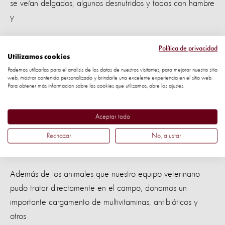
se veían delgados, algunos de
snutridos y todos con hambre
y
afectados por el intenso calor.
Política de privacidad
Utilizamos cookies
Nuestro trabajo con los animales de granja nos llevó a ver
Podemos utilizarlas para el análisis de los datos de nuestros visitantes, para mejorar nuestro sitio
web, mostrar contenido personalizado y brindarle una excelente experiencia en el sitio web.
cientos de cabras, incluyendo una recién
Para obtener más información sobre las cookies que utilizamos, abre los ajustes.
nacida a quien nombraron “Serguiña”, en honor al Dr.
Aceptar todo
Sergio Vasquez, nuestro veterinario que la trató en su
primer día de vida, dado que su mamá estaba enferma
Rechazar
No, ajustar
con mastitis y no podía darle de mamar.
Además de los animales que nuestro equipo veterinario
pudo tratar directamente en el campo, donamos un
importante cargamento de multivitaminas, antibióticos y
otros