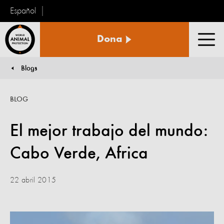
Español
Protección
Dona
Animal
Men
Mundial
Blogs
You are here:
BLOG
El mejor trabajo del mundo:
Cabo Verde, Africa
22 abril 2015