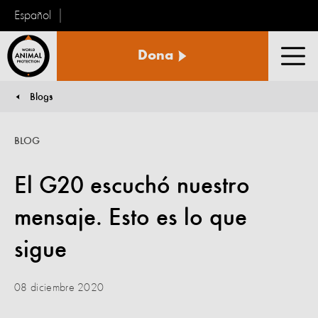
Español
Protección
Dona
Animal
Men
Mundial
Blogs
You are here:
BLOG
El G20 escuchó nuestro
mensaje. Esto es lo que
sigue
08 diciembre 2020