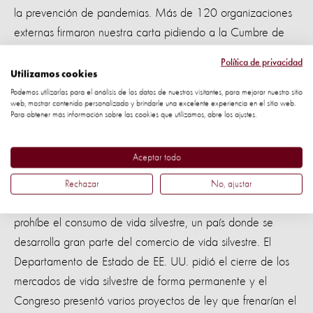
la prevención de pandemias. Más de 120 organizaciones
externas firmaron nuestra carta pidiendo a la Cumbre de
Biodiversidad del G20 una prohibición total del comercio
Política de privacidad
de vida silvestre. Nuestra influencia hizo que los ministros de
Utilizamos cookies
agricultura del G20 dieran un gran paso adelante al
Podemos utilizarlas para el análisis de los datos de nuestros visitantes, para mejorar nuestro sitio
web, mostrar contenido personalizado y brindarle una excelente experiencia en el sitio web.
acordar desarrollar una lista de especies de vida silvestre
Para obtener más información sobre las cookies que utilizamos, abre los ajustes.
en riesgo de propagar enfermedades transmitidas por
animales como COVID-19 y emitir pautas para mitigar este
Aceptar todo
riesgo.
Rechazar
No, ajustar
Durante este tiempo, China adoptó una legislación que
prohíbe el consumo de vida silvestre, un país donde se
desarrolla gran parte del comercio de vida silvestre. El
Departamento de Estado de EE. UU. pidió el cierre de los
mercados de vida silvestre de forma permanente y el
Congreso presentó varios proyectos de ley que frenarían el