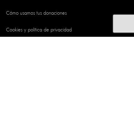
Cómo usamos tus donaciones
Cookies y política de privacidad
Síguenos
World Animal Protection es una organización benéfica y registrada
en Inglaterra y Gales. Matrícula de empresa 4029540.
Matrícula de
organización benéfica 1081849
.