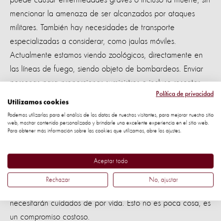
mencionar la amenaza de ser alcanzados por ataques
militares. También hay necesidades de transporte
especializadas a considerar, como jaulas móviles.
Actualmente estamos viendo zoológicos, directamente en
las líneas de fuego, siendo objeto de bombardeos. Enviar
personas para proporcionar suministros o incluso rescatar
Política de privacidad
animales también pone en riesgo sus vidas.
Utilizamos cookies
Podemos utilizarlas para el análisis de los datos de nuestros visitantes, para mejorar nuestro sitio
En tercer lugar, encontrar lugares seguros para tantos
web, mostrar contenido personalizado y brindarle una excelente experiencia en el sitio web.
Para obtener más información sobre las cookies que utilizamos, abre los ajustes.
animales es un desafío cuando los zoológicos tienen
cientos de animales. Solo el zoológico de Mykolaiv, por
ejemplo, ubicado en un área de combate, tiene 4.000
Aceptar todo
animales silvestres, de 200 especies diferentes. Los
Rechazar
No, ajustar
animales silvestres tienen necesidades complejas y
necesitarán cuidados de por vida. Esto no es poca cosa, es
un compromiso costoso.