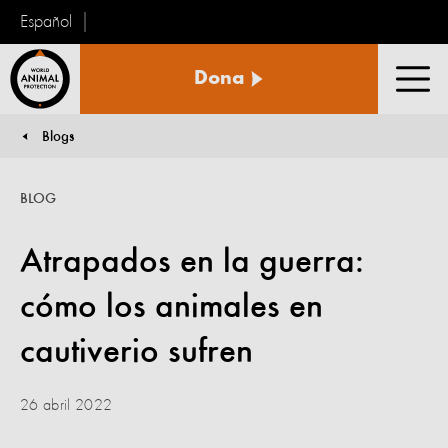
Español
Protección
Dona
Animal
Men
Mundial
Blogs
You are here:
BLOG
Atrapados en la guerra:
cómo los animales en
cautiverio sufren
26 abril 2022