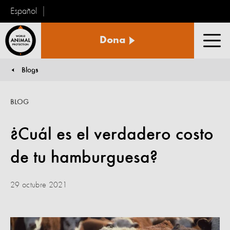
Español
Protección
Dona
Animal
Men
Mundial
Blogs
You are here:
BLOG
¿Cuál es el verdadero costo
de tu hamburguesa?
29 octubre 2021