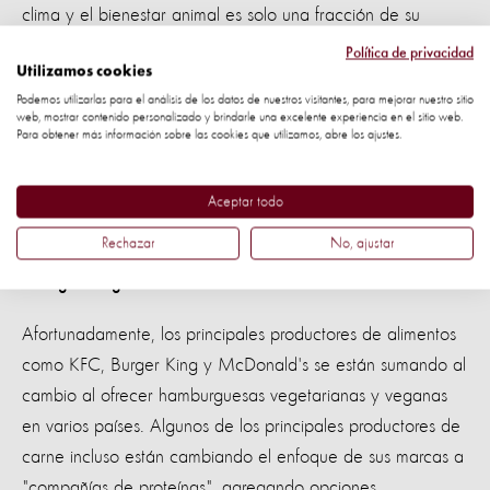
clima y el bienestar animal es solo una fracción de su
contraparte cárnica. Esta tabla de
Blonk Consultants
,
Política de privacidad
Utilizamos cookies
muestra las huellas de carbono de los diferentes
Podemos utilizarlas para el análisis de los datos de nuestros visitantes, para mejorar nuestro sitio
ingredientes de las hamburguesas. Está claro que las
web, mostrar contenido personalizado y brindarle una excelente experiencia en el sitio web.
hamburguesas de carne de res, cerdo y pollo
Para obtener más información sobre las cookies que utilizamos, abre los ajustes.
tienen un
impacto climático que es aproximadamente de
dos a cinco veces mayor que las alternativas a
Aceptar todo
.
base de plantas
Rechazar
No, ajustar
Afortunadamente, los principales productores de alimentos
como KFC, Burger King y McDonald's se están sumando al
cambio al ofrecer hamburguesas vegetarianas y veganas
en varios países. Algunos de los principales productores de
carne incluso están cambiando el enfoque de sus marcas a
"compañías de proteínas", agregando opciones