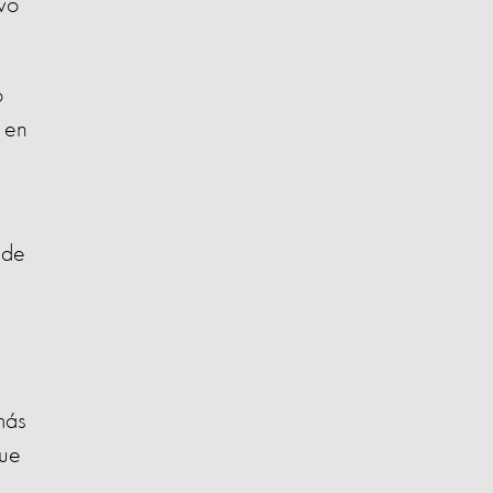
vo
o
s en
 de
más
que