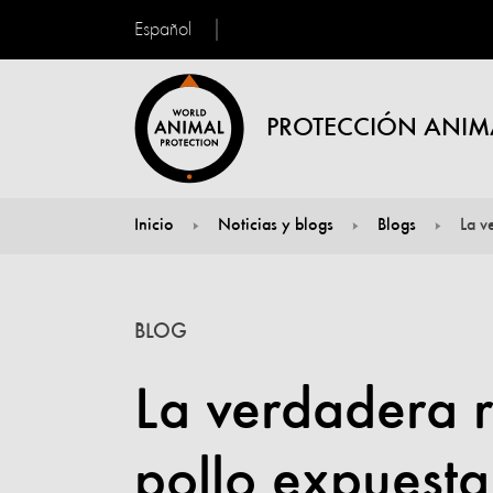
Español
PROTECCIÓN ANIM
Inicio
Noticias y blogs
Blogs
La v
You are here:
BLOG
La verdadera r
pollo expuesta