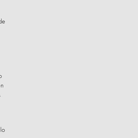
de
o
en
s
lo