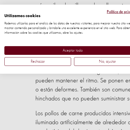
crían miles de millones de pollos ante
Política de pri
Utilizamos cookies
Sería un shock para mucha gente saber
Podemos utilizarlas para el análisis de los datos de nuestros visitantes, para mejorar nuestro sitio w
carne vivirá menos de seis semanas ant
mostrar contenido personalizado y brindarle una excelente experiencia en el sitio web. Para obte
información sobre las cookies que utilizamos, abre los ajustes.
Aceptar todo
7 días de edad, pollos de engorde en 
Rechazar
No, ajustar
Producto de la selección genética, cr
pueden mantener el ritmo. Se ponen en 
o están deformes. También son comune
hinchados que no pueden suministrar s
Los pollos de carne producidos intens
iluminado artificialmente de alrededor