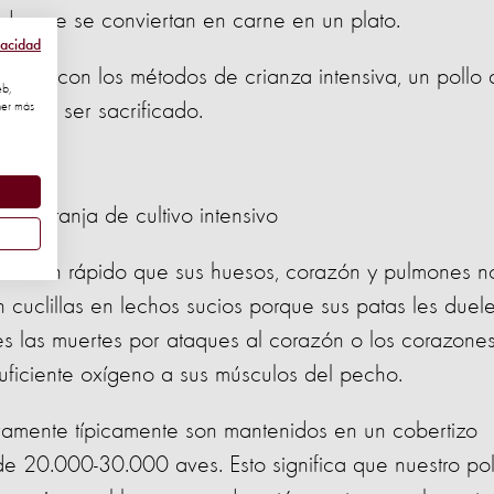
s de que se conviertan en carne en un plato.
vacidad
 que con los métodos de crianza intensiva, un pollo 
eb,
es de ser sacrificado.
ner más
una granja de cultivo intensivo
ecen tan rápido que sus huesos, corazón y pulmones n
cuclillas en lechos sucios porque sus patas les duel
s las muertes por ataques al corazón o los corazone
uficiente oxígeno a sus músculos del pecho.
ivamente típicamente son mantenidos en un cobertizo
 de 20.000-30.000 aves. Esto significa que nuestro pol