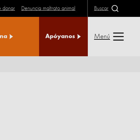
e donar
Denuncia maltrato animal
Buscar
Menú
na
Apóyanos