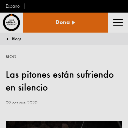
Español
Protección
Dona
Animal
Men
Mundial
Blogs
You are here:
BLOG
Las pitones están sufriendo
en silencio
09 octubre 2020