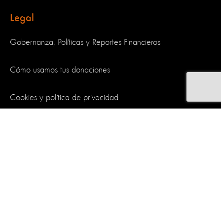
Legal
Gobernanza, Políticas y Reportes Financieros
Cómo usamos tus donaciones
Cookies y política de privacidad
Síguenos
World Animal Protection es una organización benéfica y registrada
en Inglaterra y Gales. Matrícula de empresa 4029540.
Matrícula de