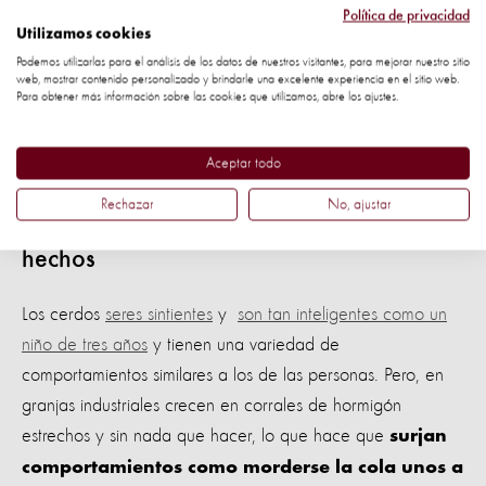
mundo han descubierto que las prácticas de mayor
Política de privacidad
Utilizamos cookies
bienestar para los lechones pueden tener un impacto
Podemos utilizarlas para el análisis de los datos de nuestros visitantes, para mejorar nuestro sitio
positivo para los animales y también para los negocios
.
web, mostrar contenido personalizado y brindarle una excelente experiencia en el sitio web.
Para obtener más información sobre las cookies que utilizamos, abre los ajustes.
Aceptar todo
Un lechón detrás de barras de acero en una granja inudstrial
Rechazar
No, ajustar
Lo que solicitamos está respaldado en
hechos
Los cerdos
seres sintientes
y
son tan inteligentes como un
niño de tres años
y tienen una variedad de
comportamientos similares a los de las personas. Pero, en
granjas industriales crecen en corrales de hormigón
estrechos y sin nada que hacer, lo que hace que
surjan
comportamientos como morderse la cola unos a