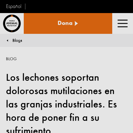
Español
Protección
Dona
Animal
Men
Mundial
Blogs
You are here:
BLOG
Los lechones soportan
dolorosas mutilaciones en
las granjas industriales. Es
hora de poner fin a su
sufrimiento