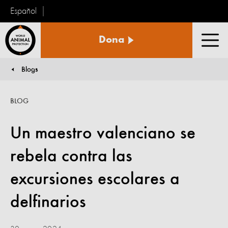
Español
Protección
Dona
Animal
Men
Mundial
Blogs
You are here:
BLOG
Un maestro valenciano se
rebela contra las
excursiones escolares a
delfinarios