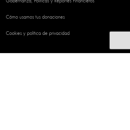
Gobernanza, Políticas y Reportes Financieros
Cómo usamos tus donaciones
Cookies y política de privacidad
Síguenos
World Animal Protection es una organización benéfica y registrada
en Inglaterra y Gales. Matrícula de empresa 4029540.
Matrícula de
organización benéfica 1081849
.