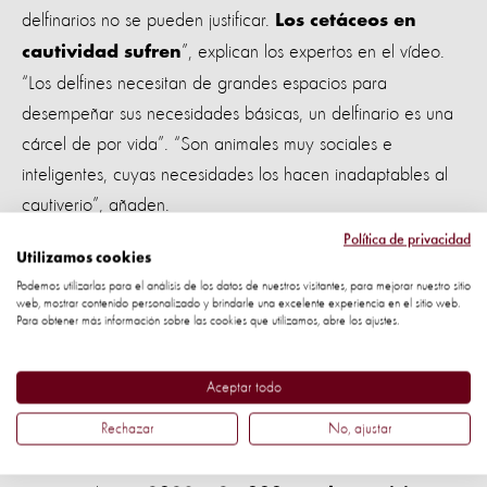
delfinarios no se pueden justificar.
Los cetáceos en
”, explican los expertos en el vídeo.
cautividad sufren
“Los delfines necesitan de grandes espacios para
desempeñar sus necesidades básicas, un delfinario es una
cárcel de por vida”. “Son animales muy sociales e
inteligentes, cuyas necesidades los hacen inadaptables al
cautiverio”, añaden.
Política de privacidad
“Los delfinarios ofrecen una
actividad de ocio
Utilizamos cookies
que contribuye a perpetuar la idea de que los
Podemos utilizarlas para el análisis de los datos de nuestros visitantes, para mejorar nuestro sitio
arcaica
web, mostrar contenido personalizado y brindarle una excelente experiencia en el sitio web.
animales están para nuestro uso y entretenimiento, que su
Para obtener más información sobre las cookies que utilizamos, abre los ajustes.
bienestar es secundario y que lo que importa es que están
ahí para nosotros, para que los utilicemos”, añade Jenny
Aceptar todo
Rodríguez, activista pro bienestar animal e influencer
Rechazar
No, ajustar
conocida como @soyvegana_Jenny en redes sociales.