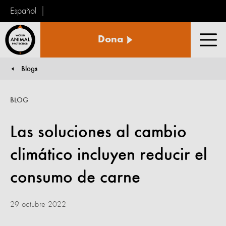
Español
Protección
Dona
Animal
Men
Mundial
Blogs
You are here:
BLOG
Las soluciones al cambio
climático incluyen reducir el
consumo de carne
29 octubre 2022