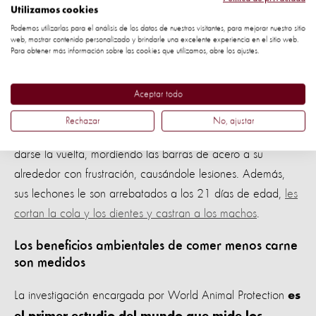
Cada año se crían
más de 80 mil millones de
Utilizamos cookies
, la mayoría confinados en granjas industriales
animales
Podemos utilizarlas para el análisis de los datos de nuestros visitantes, para mejorar nuestro sitio
donde sus vidas son breves y llenas de sufrimiento. Los
web, mostrar contenido personalizado y brindarle una excelente experiencia en el sitio web.
Para obtener más información sobre las cookies que utilizamos, abre los ajustes.
pollos de carne viven aplastados contra decenas de miles
de otros pollos, sin espacio para batir sus alas o posarse
Aceptar todo
como lo harían naturalmente.
Rechazar
No, ajustar
Una madre cerda vive su vida en una jaula
, incapaz de
darse la vuelta, mordiendo las barras de acero a su
alrededor con frustración, causándole lesiones. Además,
sus lechones le son arrebatados a los 21 días de edad,
les
cortan la cola y los dientes y castran a los machos
.
Los beneficios ambientales de comer menos carne
son medidos
La investigación encargada por World Animal Protection
es