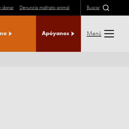
e donar
Denuncia maltrato animal
Buscar
Menú
na
Apóyanos