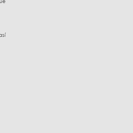
que
así
s