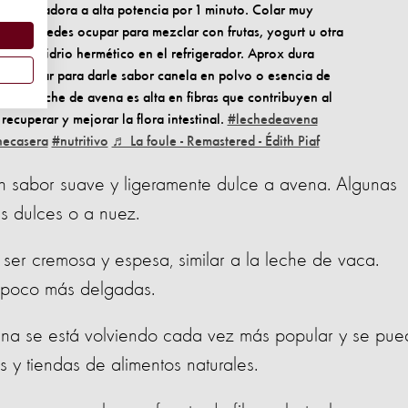
r en licuadora a alta potencia por 1 minuto. Colar muy
dor la puedes ocupar para mezclar con frutas, yogurt u otra
sco de vidrio hermético en el refrigerador. Aprox dura
 agregar para darle sabor canela en polvo o esencia de
to: La leche de avena es alta en fibras que contribuyen al
recuperar y mejorar la flora intestinal.
#lechedeavena
hecasera
#nutritivo
♬ La foule - Remastered - Édith Piaf
n sabor suave y ligeramente dulce a avena. Algunas
 dulces o a nuez.
ser cremosa y espesa, similar a la leche de vaca.
 poco más delgadas.
ena se está volviendo cada vez más popular y se pu
y tiendas de alimentos naturales.