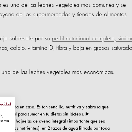
a es una de las leches vegetales más comunes y se
ayoría de los supermercados y tiendas de alimentos
oja sobresale por su
perfil nutricional completo, simila
nas, calcio, vitamina D, fibra y baja en grasas saturada
r una de las leches vegetales más económicas.
vacidad
parada en casa. Es tan sencilla, nutritiva y sabrosa que
 especial para sumar en tu dietas sin lácteos. ▶️
eb,
ner más
taza de hojuelas de avena integral (importante que sea
odos los nutrientes), en 2 tazas de agua filtrada por toda