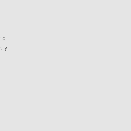
r a
s y