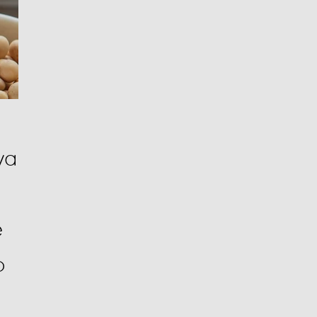
ya
e
o