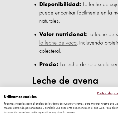
La leche de soj
Disponibilidad:
puede encontrar fácilmente en la m
naturales.
La leche de s
Valor nutricional:
la leche de vaca
, incluyendo proteí
colesterol.
La leche de soja suele se
Precio:
Leche de avena
Política de pri
@vivitecuenta
LECHE DE AVENA / Pre
Utilizamos cookies
te encantará. Lo mejor sin lactosa y
Podemos utilizarlas para el análisis de los datos de nuestros visitantes, para mejorar nuestro sitio w
mostrar contenido personalizado y brindarle una excelente experiencia en el sitio web. Para obte
Preparación: Deja remojando 1 1/2 
información sobre las cookies que utilizamos, abre los ajustes.
grano entero, para que aproveches t