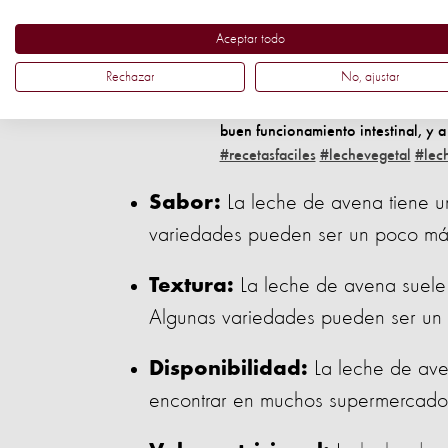
la noche. Al día siguiente, procesa
bien, la fibra que queda en el cola
Aceptar todo
receta. Conserva la leche en un fra
Rechazar
No, ajustar
hasta una semana. Si deseas puedes
vainilla. A disfrutar! ✨ ❤️ Como da
buen funcionamiento intestinal, y a 
#recetasfaciles
#lechevegetal
#lec
La leche de avena tiene u
Sabor:
variedades pueden ser un poco más
La leche de avena suele 
Textura:
Algunas variedades pueden ser un
La leche de av
Disponibilidad:
encontrar en muchos supermercados 