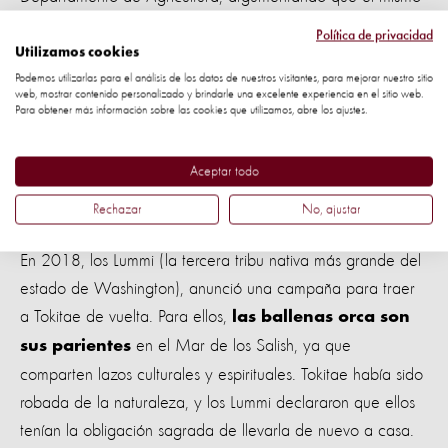
departamento era quien decidía los estándares y
Política de privacidad
procedimientos para hacer cumplir la ley. Otras demandas
Utilizamos cookies
fueron rechazadas.
Podemos utilizarlas para el análisis de los datos de nuestros visitantes, para mejorar nuestro sitio
web, mostrar contenido personalizado y brindarle una excelente experiencia en el sitio web.
Para obtener más información sobre las cookies que utilizamos, abre los ajustes.
Incluso hubo intentos por aplicar la decimotercera
enmienda a las orcas en cautiverio y utilizar la Ley Sobre
Aceptar todo
Especies en Peligro de Extinción (ESA) para categorizar el
Rechazar
No, ajustar
cautiverio como daño y acoso a Tokitae.
En 2018, los Lummi (la tercera tribu nativa más grande del
estado de Washington), anunció una campaña para traer
a Tokitae de vuelta. Para ellos,
las ballenas orca son
en el Mar de los Salish, ya que
sus parientes
comparten lazos culturales y espirituales. Tokitae había sido
robada de la naturaleza, y los Lummi declararon que ellos
tenían la obligación sagrada de llevarla de nuevo a casa.