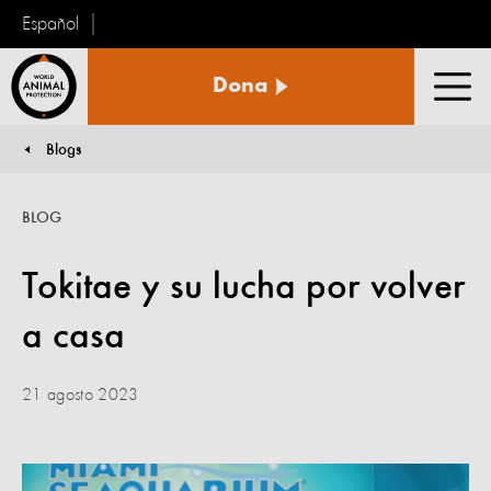
Español
Protección
Dona
Animal
Men
Mundial
Blogs
You are here:
BLOG
Tokitae y su lucha por volver
a casa
21 agosto 2023