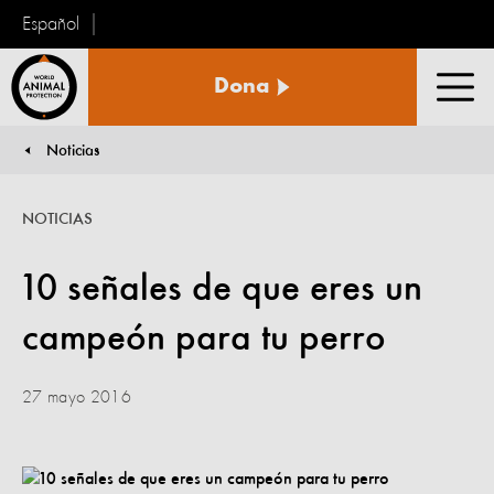
Español
Protección
Dona
Animal
Men
Mundial
Noticias
You are here:
NOTICIAS
10 señales de que eres un
campeón para tu perro
27 mayo 2016