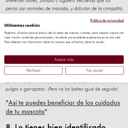
diferentes olores, sonidos y lugares? Recuerda que los
perros son animales de manada, y disfrutan de la compañía
de otros perros.
Política de privacidad
Utilizamos cookies
7. Cuidas su higiene
Podemos utilizarlas para el análisis de los datos de nuestros visitantes, para mejorar nuestro sitio
web, mostrar contenido personalizado y brindarle una excelente experiencia en el sitio web.
Para obtener más información sobre las cookies que utilizamos, abre los ajustes.
Creative Commons: Flickr/ Renzelle Mae Abasolo
Aceptar todo
Rechazar
No, ajustar
Los perros necesitan ser cepillados con frecuencia, para
quitarles el pelo muerto, la suciedad, y para ver si tiene
pulgas o garrapatas. ¡Pero no los bañes igual de seguido!
Así te puedes beneficiar de los cuidados
de tu mascota
8. Lo tienes bien identificado