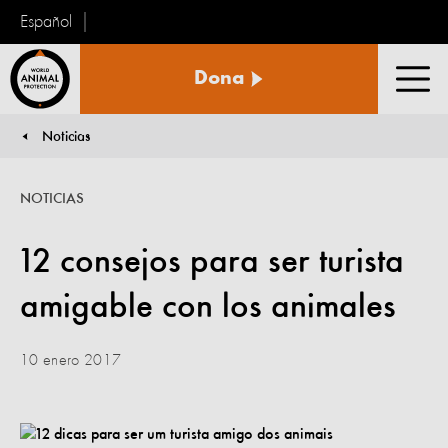
Español
Protección
Dona
Animal
Men
Mundial
Noticias
You are here:
NOTICIAS
12 consejos para ser turista
amigable con los animales
10 enero 2017