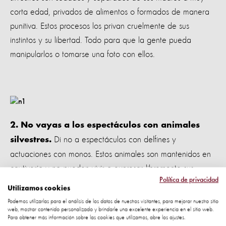
corta edad, privados de alimentos o formados de manera
punitiva. Estos procesos los privan cruelmente de sus
instintos y su libertad. Todo para que la gente pueda
manipularlos o tomarse una foto con ellos.
2. No vayas a los espectáculos con animales
Di no a espectáculos con delfines y
silvestres.
actuaciones con monos. Estos animales son mantenidos en
cautiverio y no pueden vivir o expresar libremente sus
Política de privacidad
instintos, como en la naturaleza.
Utilizamos cookies
Podemos utilizarlas para el análisis de los datos de nuestros visitantes, para mejorar nuestro sitio
web, mostrar contenido personalizado y brindarle una excelente experiencia en el sitio web.
Para obtener más información sobre las cookies que utilizamos, abre los ajustes.