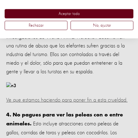
3. Si vas a un destino "exótico", no hagas
paseos en elefante y no participes en
Aceptar todo
Los elefantes de
actividades que permiten tocarlos.
Rechazar
No, ajustar
atracciones turísticas son víctimas de crueles entrenamiento.
Investigaciones de World Animal Protection documentan
una rutina de abuso que los elefantes sufren gracias a la
industria del turismo. Ellos son controlados a través del
miedo y el dolor, sólo para que puedan entretener a la
gente y llevar a los turistas en su espalda.
Ve que estamos haciendo para poner fin a esta crueldad.
4. No pagues para ver las peleas con o entre
Esto incluye atracciones como peleas de
animales.
gallos, corridas de toros y peleas con cocodrilos. Los