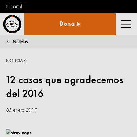
Español
Protección
Dona
Animal
Men
Mundial
Noticias
You are here:
NOTICIAS
12 cosas que agradecemos
del 2016
05 enero 2017