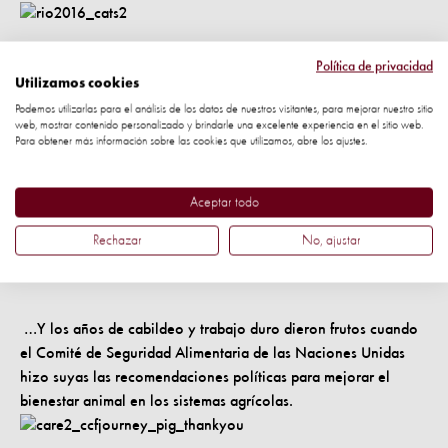
Nuestra campaña cambio para los pollos comenzó con
Política de privacidad
Utilizamos cookies
más de 300.000 firmas que exigen acciones para mejorar
Podemos utilizarlas para el análisis de los datos de nuestros visitantes, para mejorar nuestro sitio
el bienestar en las cadenas de suministro de comida rápida
web, mostrar contenido personalizado y brindarle una excelente experiencia en el sitio web.
...
Para obtener más información sobre las cookies que utilizamos, abre los ajustes.
Aceptar todo
Rechazar
No, ajustar
…Y los años de cabildeo y trabajo duro dieron frutos cuando
el Comité de Seguridad Alimentaria de las Naciones Unidas
hizo suyas las recomendaciones políticas para mejorar el
bienestar animal en los sistemas agrícolas.