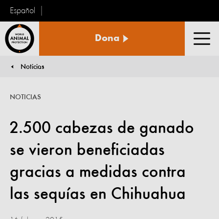
Español
Protección
Dona
Animal
Men
Mundial
Noticias
You are here:
NOTICIAS
2.500 cabezas de ganado
se vieron beneficiadas
gracias a medidas contra
las sequías en Chihuahua