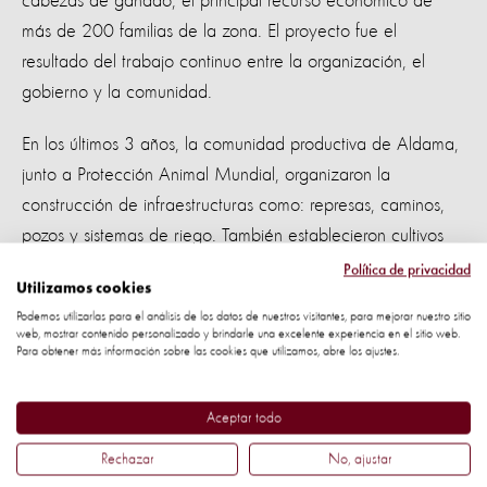
cabezas de ganado, el principal recurso económico de
más de 200 familias de la zona. El proyecto fue el
resultado del trabajo continuo entre la organización, el
gobierno y la comunidad.
En los últimos 3 años, la comunidad productiva de Aldama,
junto a Protección Animal Mundial, organizaron la
construcción de infraestructuras como: represas, caminos,
pozos y sistemas de riego. También establecieron cultivos
adaptados a la baja disponibilidad de agua, como: el
Política de privacidad
Utilizamos cookies
nopal, triticale, arbusto carnero, sotol y chamizo.
Podemos utilizarlas para el análisis de los datos de nuestros visitantes, para mejorar nuestro sitio
web, mostrar contenido personalizado y brindarle una excelente experiencia en el sitio web.
Como parte de los esfuerzos en mejorar los sistemas de
Para obtener más información sobre las cookies que utilizamos, abre los ajustes.
agua, la organización invirtió US$ 10.000 para la
construcción y rehabilitación de infraestructuras para
Aceptar todo
recursos hídricos en Aldama, que a su vez movilizó al
Rechazar
No, ajustar
gobierno a invertir más de US$600.000 en estructuras