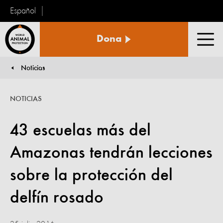
Español
Protección
Dona
Animal
Men
Mundial
Noticias
You are here:
NOTICIAS
43 escuelas más del
Amazonas tendrán lecciones
sobre la protección del
delfín rosado