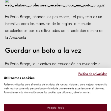
En Porto Braga, añaden los profesores, el proyecto es un
incentivo para los maestros de la región, a menudo
desalentados por las dificultades de la profesión dentro de
la Amazonia.
Guardar un boto a la vez
En Porto Braga, la iniciativa de educación ha ayudado a
más de 70 estudiantes y 180 habitantes a entender por
Política de privacidad
qué los delfines son tan importantes para su comunidad.
Utilizamos cookies
Podemos utilizarlas para el análisis de los datos de nuestros visitantes, para mejorar nuestro sitio
web, mostrar contenido personalizado y brindarle una excelente experiencia en el sitio web.
Para obtener más información sobre las cookies que utilizamos, abre los ajustes.
El impacto fue claro hace unos meses, cuando un niño de 8
Aceptar todo