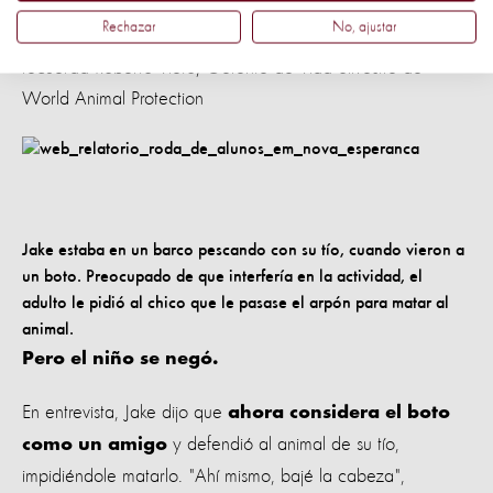
años de edad impidió que un delfín muriese a manos de su
Rechazar
No, ajustar
tío. "Fue una de las más bellas historias que escuchamos",
recuerda Roberto Vieto, Gerente de Vida Silvestre de
World Animal Protection
Jake estaba en un barco pescando con su tío, cuando vieron a
un boto. Preocupado de que interfería en la actividad, el
adulto le pidió al chico que le pasase el arpón para matar al
animal.
Pero el niño se negó.
En entrevista, Jake dijo que
ahora considera el boto
y defendió al animal de su tío,
como un amigo
impidiéndole matarlo. "Ahí mismo, bajé la cabeza",