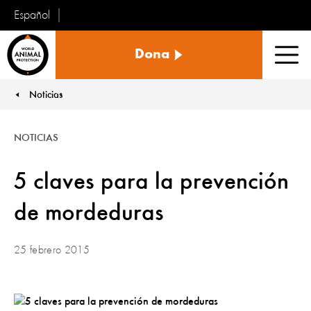
Español
Protección
Dona
Animal
Men
Mundial
Noticias
You are here:
NOTICIAS
5 claves para la prevención
de mordeduras
25 febrero 2015