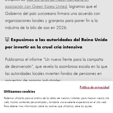
asociación con Green Korea United
, logramos que el
Gobierno del país surcoreano firmara una acuerdo con
organizaciones locales y granjeros para poner fin a la
industria de la bilis de oso en 2026.
🐷
Expusimos a las autoridades del Reino Unido
por invertir en la cruel cría intensiva
Publicamos el informe "Un nuevo frente para la campaña
de desinversión", que revela la asombrosa escala en la que
las autoridades locales invierten fondos de pensiones en
proyectos de granjas industriales.
Política de privacidad
Utilizamos cookies
🐯
Pedimos a Gucci que deje de glorificar el
Podemos utilizarlas para el análisis de los datos de nuestros visitantes, para mejorar nuestro sitio
cautiverio de tigres en sus campañas
web, mostrar contenido personalizado y brindarle una excelente experiencia en el sitio web.
Para obtener más información sobre las cookies que utilizamos, abre los ajustes.
Señalamos como
Gucci glorifica el usar tigres en cautiverio