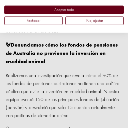
como accesorios para fotos
. Los animales silvestres no son
Aceptar todo
objetos. Pedimos a la marca de lujo que emita una
Rechazar
No, ajustar
declaración que confirme que reconoce que los tigres
pertenecen a la naturaleza.
🐓
Denunciamos cómo los fondos de pensiones
de Australia no previenen la inversión en
crueldad animal
Realizamos una investigación que revela cómo el 90% de
los fondos de pensiones australianos no tienen una política
pública que evite la inversión en crueldad animal. Nuestro
equipo evaluó 150 de los principales fondos de jubilación
(pensión) y descubrió que solo 15 cuentan actualmente
con políticas de bienestar animal.