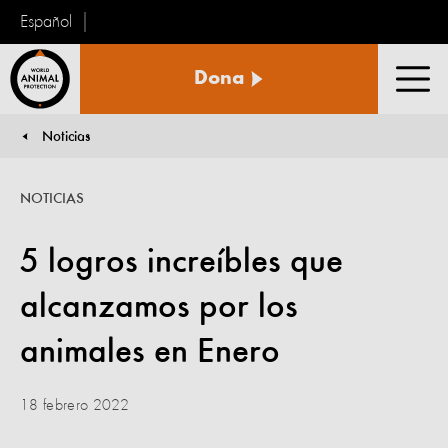
Español
Protección
Dona
Animal
Men
Mundial
Noticias
You are here:
NOTICIAS
5 logros increíbles que
alcanzamos por los
animales en Enero
18 febrero 2022