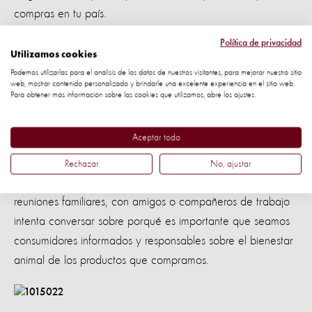
compras en tu país.
Política de privacidad
Utilizamos cookies
Podemos utilizarlas para el análisis de los datos de nuestros visitantes, para mejorar nuestro sitio
Además de
7. Levanta la voz por los animales.
web, mostrar contenido personalizado y brindarle una excelente experiencia en el sitio web.
Para obtener más información sobre las cookies que utilizamos, abre los ajustes.
preguntar sobre las políticas y prácticas de bienestar
animal, puedes exigir mejores prácticas a las empresas.
Aceptar todo
Rechazar
No, ajustar
cuando tengas oportunidad en
8. Difunde el mensaje.
reuniones familiares, con amigos o compañeros de trabajo
intenta conversar sobre porqué es importante que seamos
consumidores informados y responsables sobre el bienestar
animal de los productos que compramos.