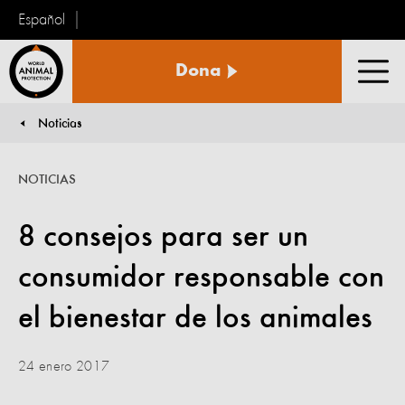
Español
Protección
Dona
Animal
Men
Mundial
Noticias
You are here:
NOTICIAS
8 consejos para ser un
consumidor responsable con
el bienestar de los animales
24 enero 2017