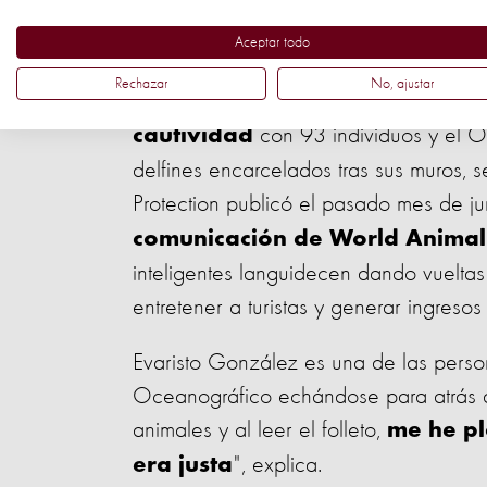
espectáculos, precisamente por su emp
sufrimiento del cautiverio y creándoles
Aceptar todo
Rechazar
No, ajustar
“
España lidera la lista de país
con 93 individuos y el 
cautividad
delfines encarcelados tras sus muros,
Protection publicó el pasado mes de ju
comunicación de World Animal
inteligentes languidecen dando vuelta
entretener a turistas y generar ingreso
Evaristo González es una de las person
Oceanográfico echándose para atrás al
animales y al leer el folleto,
me he pl
", explica.
era justa