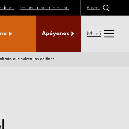
e donar
Denuncia maltrato animal
Buscar
Menú
na
Apóyanos
ltrato que sufren los delfines
l