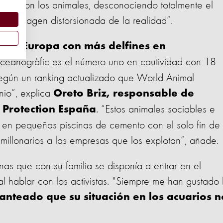
atía con los animales, desconociendo totalmente el
 una imagen distorsionada de la realidad”.
es en Europa con más delfines en
Oceanogràfic es el número uno en cautividad con 18
 según un ranking actualizado que World Animal
nio”, explica
Oreto Briz, responsable de
. “Estos animales sociables e
 Protection España
s en pequeñas piscinas de cemento con el solo fin de
s millonarios a las empresas que los explotan”, añade.
as que con su familia se disponía a entrar en el
 hablar con los activistas. "Siempre me han gustado 
anteado que su situación en los acuarios n