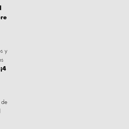
l
bre
os y
os
¡4
 de
l