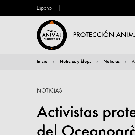
Español
PROTECCIÓN ANIM
Inicio
Noticias y blogs
Noticias
A
You are here:
NOTICIAS
Activistas prot
del Oceanogràf