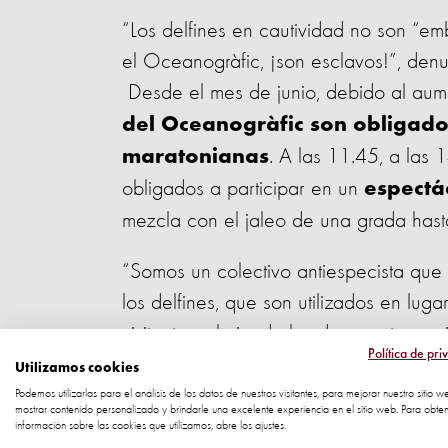
“Los delfines en cautividad no son “em
el Oceanogràfic, ¡son esclavos!”, denu
Desde el mes de junio, debido al aumen
del Oceanogràfic son obligado
. A las 11.45, a las 
maratonianas
obligados a participar en un
espectá
mezcla con el jaleo de una grada hast
“Somos un colectivo antiespecista que 
los delfines, que son utilizados en lug
visitantes, obviando los duros entrenam
Política de pri
tienen que soportar estos animales, al 
Utilizamos cookies
explica
Diego Nevado Martínez,
Podemos utilizarlas para el análisis de los datos de nuestros visitantes, para mejorar nuestro sitio w
mostrar contenido personalizado y brindarle una excelente experiencia en el sitio web. Para obte
“Denunciamos además el adoctrinamient
información sobre las cookies que utilizamos, abre los ajustes.