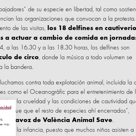
bajadores” de su especie en libertad, tal como sostie
ncian las organizaciones que convocan a la protesta.
to de las visitas,
los 18 delfines en cautiveri
s a actuar a cambio de comida en jornada
14, a las 16.30 y a las 18.30 horas, los delfines son
, donde la música a todo volumen se
culo de circo
a la bandera.
luchamos contra toda explotación animal, incluida la 
ares como el Oceanogràfic para el entretenimiento de 
ientos, la crueldad y las condiciones de cautividad q
vacidad
igual que que el resto de especies ahí encerrados”,
.
 portavoz de València Animal Save
eb,
ner más
o a la infancia, puesto que muchos niños asisten a 