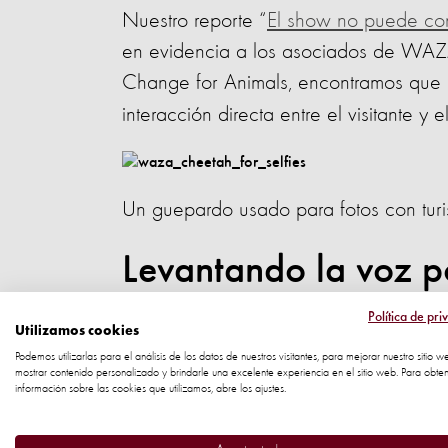
Nuestro reporte “
El show no puede con
en evidencia a los asociados de WAZA.
Change for Animals, encontramos que
interacción directa entre el visitante y e
Un guepardo usado para fotos con turi
Levantando la voz p
Política de pri
en tod
Más de 40.000 personas
Utilizamos cookies
Podemos utilizarlas para el análisis de los datos de nuestros visitantes, para mejorar nuestro sitio w
de WAZA
, pidiendo que implemente a
mostrar contenido personalizado y brindarle una excelente experiencia en el sitio web. Para obte
información sobre las cookies que utilizamos, abre los ajustes.
atracciones miembro de la organizació
Pero lamentablemente WAZA, pero no 