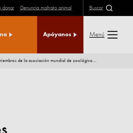
e donar
Denuncia maltrato animal
Buscar
Menú
na
Apóyanos
Actuaciones crueles de animales silvestres todavía ocurren en lugares miembros de la asociación mundial de zoológicos WAZA
es