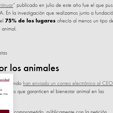
tinuar
” publicado en julio de este año fue el que pu
 En la investigación que realizamos junto a fundaci
 el
ofrecía al menos un tipo d
75% de los lugares
l animal.
stas
or los animales
vacidad
o el mundo
han enviado un correo electrónico al CEO
eb,
cciones que garanticen el bienestar animal en las
ner más
n.
se ha comprometido públicamente con la petición.