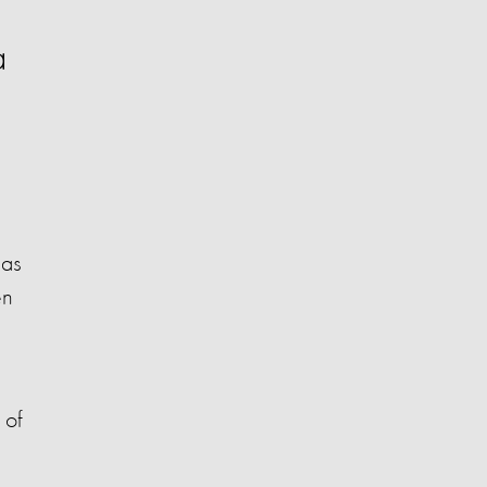
a
las
en
 of