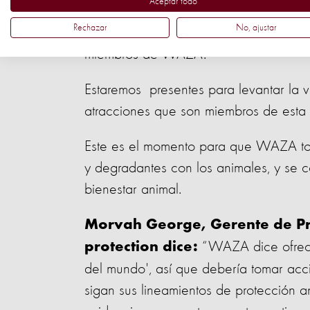
Aceptar todo
Rechazar
No, ajustar
Durante esta semana tendrá lugar en B
miembros de WAZA.
Estaremos presentes para levantar la v
atracciones que son miembros de esta
Este es el momento para que WAZA tom
y degradantes con los animales, y se 
bienestar animal.
Morvah George, Gerente de Pro
“WAZA dice ofrecer
protection dice:
del mundo', así que debería tomar acc
sigan sus lineamientos de protección a