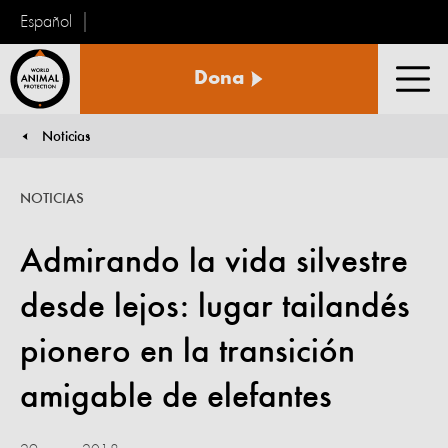
Español
Protección
Dona
Animal
Men
Mundial
Noticias
You are here:
NOTICIAS
Admirando la vida silvestre
desde lejos: lugar tailandés
pionero en la transición
amigable de elefantes