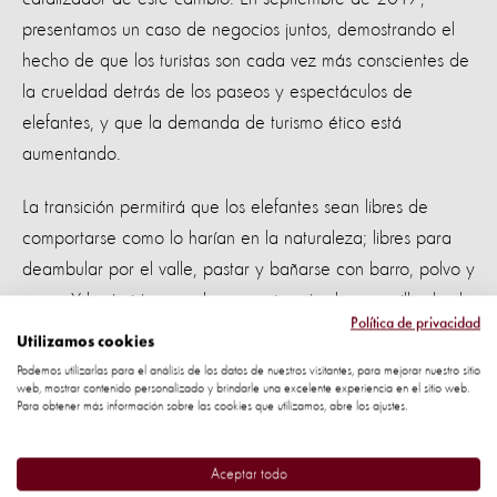
presentamos un caso de negocios juntos, demostrando el
hecho de que los turistas son cada vez más conscientes de
la crueldad detrás de los paseos y espectáculos de
elefantes, y que la demanda de turismo ético está
aumentando.
La transición permitirá que los elefantes sean libres de
comportarse como lo harían en la naturaleza; libres para
deambular por el valle, pastar y bañarse con barro, polvo y
agua. Y los turistas pueden experimentar la maravilla desde
Política de privacidad
una distancia segura.
Utilizamos cookies
Podemos utilizarlas para el análisis de los datos de nuestros visitantes, para mejorar nuestro sitio
web, mostrar contenido personalizado y brindarle una excelente experiencia en el sitio web.
Para obtener más información sobre las cookies que utilizamos, abre los ajustes.
Jokia de 31 años (derecha) y su hija de dos años Pangao
(izquierda) que nació en cautiverio, verán sus vidas
Aceptar todo
transformadas por la transición que tendrá Happy Elephant