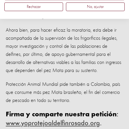
profundamente, existiendo aún el riesgo de que el pez
Rechazar
No, ajustar
Mota se comercialice ilegalmente a Colombia y por ende
el delfín rosado seguirá siendo cazado.
Ahora bien, para hacer eficaz la moratoria, esta debe ir
acompañada de la supervisión de los frigoríficos ilegales,
mayor investigación y control de las poblaciones de
delfines, por último, de apoyo gubernamental para el
desarrollo de alternativas viables a las familias con ingresos
que dependen del pez Mota para su sustento.
Protección Animal Mundial pide también a Colombia, país
que consume más pez Mota brasileño, el fin del comercio
de pescado en todo su territorio.
Firma y comparte nuestra petición
:
www.yoprotejoaldelfinrosado.org
.