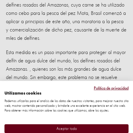
delfines rosados del Amazonas, cuya carne se ha utilizado
como cebo para la pesca del pez Mota, Brasil comenzó a
aplicar a principios de este año, una moratoria a la pesca
y comercialización de dicho pez, causante de la muerte de
miles de delfines.
Esta medida es un paso importante para proteger al mayor
delfín de agua dulce del mundo, los delfines rosados del
Amazonas. , quienes son los más grandes de agua dulce
del mundo. Sin embargo, este problema no se resuelve
solo, la venta del pez Mota, principalmente en Colombia,
Política de privacidad
representa una gran fuente de ingresos para las
Utilizamos cookies
Podemos utilizarlas para el análisis de los datos de nuestros visitantes, para mejorar nuestro sitio
comunidades costeras en el Amazonas.
web, mostrar contenido personalizado y brindarle una excelente experiencia en el sitio web.
Para obtener más información sobre las cookies que utilizamos, abre los ajustes.
Es por esta razón que los pescadores necesitan alternativas
económicas. Ya que sus ingresos se verían afectados
Aceptar todo