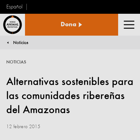
Español
Protección
Dona
Animal
Men
Mundial
Noticias
You are here:
NOTICIAS
Alternativas sostenibles para
las comunidades ribereñas
del Amazonas
12 febrero 2015